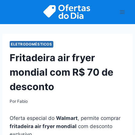
Pular
para
o
Conteúdo
ELETRODOMÉSTICOS
Fritadeira air fryer
mondial com R$ 70 de
desconto
Por
Fabio
Oferta especial do
Walmart
, permite comprar
fritadeira air fryer mondial
com desconto
exclusivo.