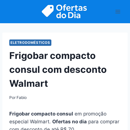
Pular
para
o
Conteúdo
ELETRODOMÉSTICOS
Frigobar compacto
consul com desconto
Walmart
Por
Fabio
Frigobar compacto consul
em promoção
especial Walmart.
Ofertas no dia
para comprar
com desconto de até R$ 70.