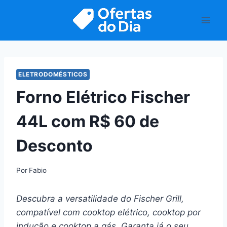
Pular
para
o
Conteúdo
ELETRODOMÉSTICOS
Forno Elétrico Fischer
44L com R$ 60 de
Desconto
Por
Fabio
Descubra a versatilidade do Fischer Grill,
compatível com cooktop elétrico, cooktop por
indução e cooktop a gás. Garanta já o seu