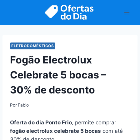
Pular
para
o
Conteúdo
ELETRODOMÉSTICOS
Fogão Electrolux
Celebrate 5 bocas –
30% de desconto
Por
Fabio
Oferta do dia Ponto Frio
, permite comprar
fogão electrolux celebrate 5 bocas
com até
30% de desconto.