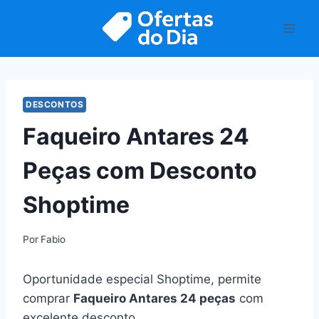
Pular
para
o
Conteúdo
DESCONTOS
Faqueiro Antares 24
Peças com Desconto
Shoptime
Por
Fabio
Oportunidade especial Shoptime, permite
comprar
Faqueiro Antares 24 peças
com
excelente desconto.