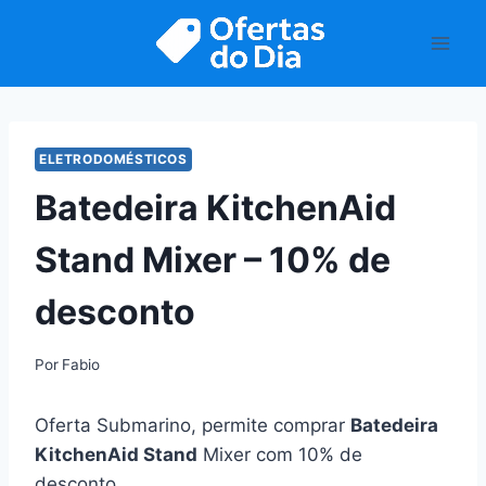
Pular
para
o
Conteúdo
ELETRODOMÉSTICOS
Batedeira KitchenAid
Stand Mixer – 10% de
desconto
Por
Fabio
Oferta Submarino, permite comprar
Batedeira
KitchenAid Stand
Mixer com 10% de
desconto.