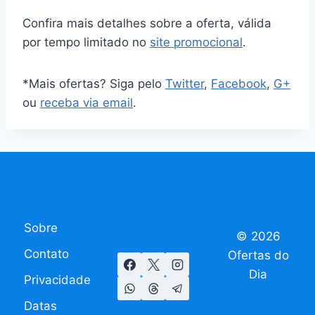
Confira mais detalhes sobre a oferta, válida
por tempo limitado no
site promocional
.
*Mais ofertas? Siga pelo
Twitter
,
Facebook
,
G+
ou
receba via email
.
Sobre
© 2026
Contato
Ofertas do
Dia
Privacidade
Datas