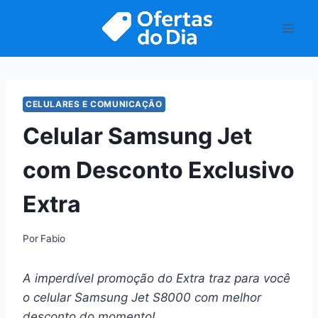
Pular
para
o
Conteúdo
CELULARES E COMUNICAÇÃO
Celular Samsung Jet
com Desconto Exclusivo
Extra
Por
Fabio
A imperdível promoção do Extra traz para você
o celular Samsung Jet S8000 com melhor
desconto do momento!