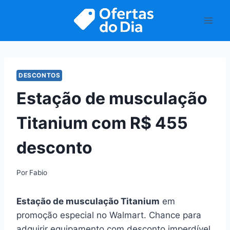
Pular
para
o
Conteúdo
DESCONTOS
Estação de musculação
Titanium com R$ 455
desconto
Por
Fabio
Estação de musculação Titanium
em
promoção especial no Walmart. Chance para
adquirir equipamento com desconto imperdível