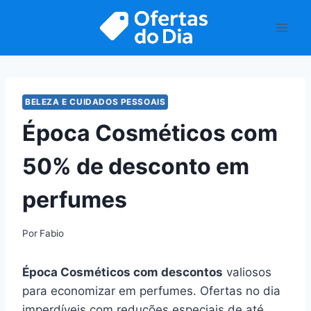
Pular
para
o
Conteúdo
BELEZA E CUIDADOS PESSOAIS
Época Cosméticos com
50% de desconto em
perfumes
Por
Fabio
Época Cosméticos com descontos
valiosos
para economizar em perfumes. Ofertas no dia
imperdíveis com reduções especiais de até