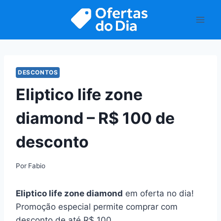
Pular
para
o
Conteúdo
DESCONTOS
Eliptico life zone
diamond – R$ 100 de
desconto
Por
Fabio
Eliptico life zone diamond
em oferta no dia!
Promoção especial permite comprar com
desconto de até R$ 100.