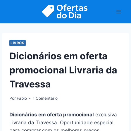
Pular
para
o
Conteúdo
LIVROS
Dicionários em oferta
promocional Livraria da
Travessa
Por
Fabio
1 Comentário
Dicionários em oferta promocional
exclusiva
Livraria da Travessa. Oportunidade especial
para comprar com os melhores preços.