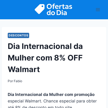
Pular
para
o
Conteúdo
DESCONTOS
Dia Internacional da
Mulher com 8% OFF
Walmart
Por
Fabio
Dia Internacional da Mulher com promoção
especial Walmart. Chance especial para obter
até 8% de desconto em todo site.