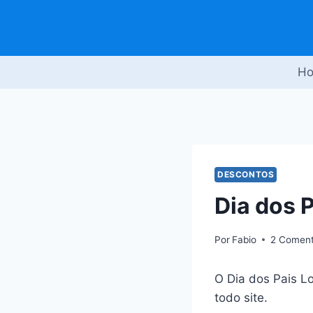
Pular
para
o
Conteúdo
H
DESCONTOS
Dia dos 
Por
Fabio
2 Coment
O Dia dos Pais L
todo site.