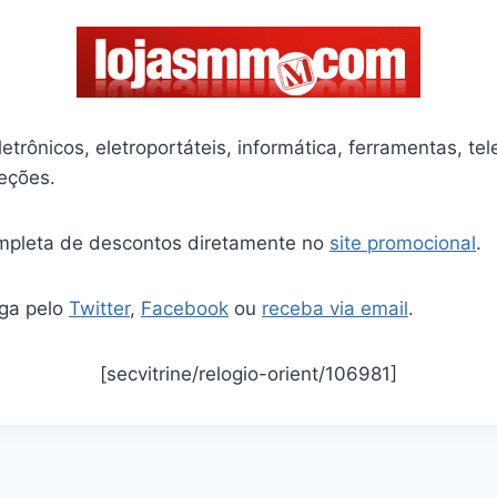
etrônicos, eletroportáteis, informática, ferramentas, te
seções.
completa de descontos diretamente no
site promocional
.
iga pelo
Twitter
,
Facebook
ou
receba via email
.
[secvitrine/relogio-orient/106981]