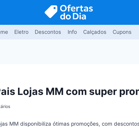
ome
Eletro
Descontos
Info
Calçados
Cupons
Pais Lojas MM com super pr
ários
ojas MM disponibiliza ótimas promoções, com descont