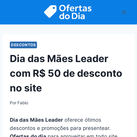
Pular
para
o
Conteúdo
DESCONTOS
Dia das Mães Leader
com R$ 50 de desconto
no site
Por
Fabio
Dia das Mães Leader
oferece ótimos
descontos e promoções para presentear.
Ofertas do dia
para aproveitar em todo site.