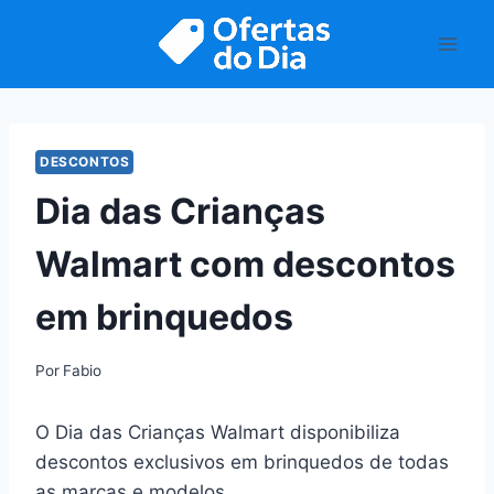
Pular
para
o
Conteúdo
DESCONTOS
Dia das Crianças
Walmart com descontos
em brinquedos
Por
Fabio
O Dia das Crianças Walmart disponibiliza
descontos exclusivos em brinquedos de todas
as marcas e modelos.