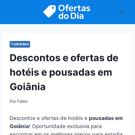
Pular
para
o
Conteúdo
TURISMO
Descontos e ofertas de
hotéis e pousadas em
Goiânia
Por
Fabio
Descontos e ofertas de hotéis e
pousadas em
Goiânia
! Oportunidade exclusiva para
encontrar em os melhores preços para estadia.