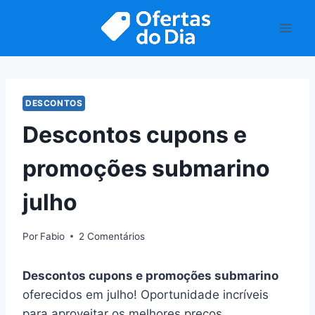
Pular
para
o
Conteúdo
DESCONTOS
Descontos cupons e
promoções submarino
julho
Por
Fabio
2 Comentários
Descontos cupons e promoções submarino
oferecidos em julho! Oportunidade incríveis
para aproveitar os melhores preços.