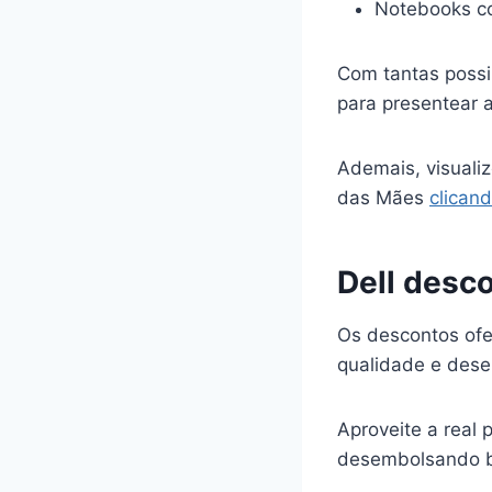
Notebooks c
Com tantas possi
para presentear
Ademais, visuali
das Mães
clican
Dell desc
Os descontos of
qualidade e des
Aproveite a real
desembolsando 