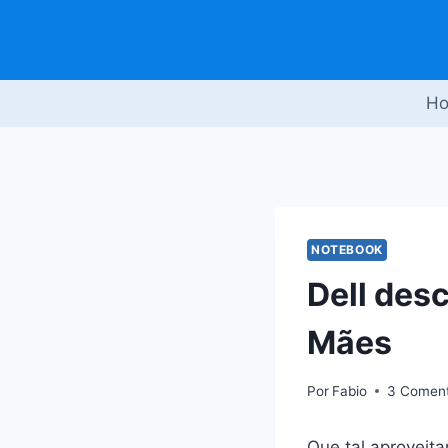
Pular
para
o
Conteúdo
H
NOTEBOOK
Dell des
Mães
Por
Fabio
3 Coment
Que tal aproveit