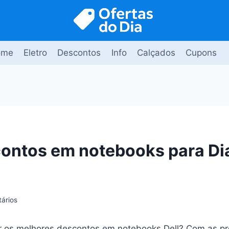
ome
Eletro
Descontos
Info
Calçados
Cupons
contos em notebooks para Di
ários
ar os melhores descontos em notebooks Dell? Com as p