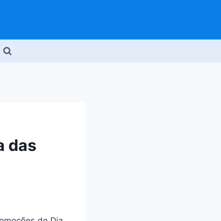
a das
romoções de Dia