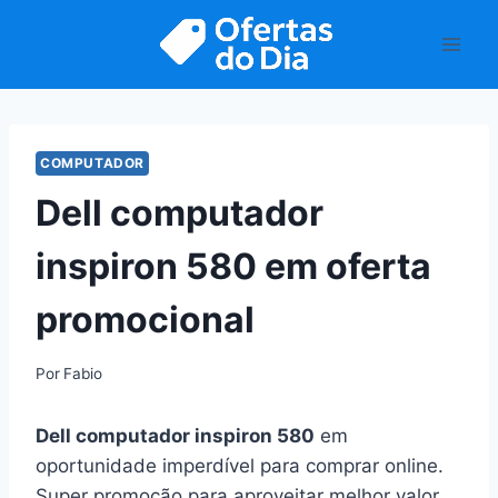
Pular
para
o
Conteúdo
COMPUTADOR
Dell computador
inspiron 580 em oferta
promocional
Por
Fabio
Dell computador inspiron 580
em
oportunidade imperdível para comprar online.
Super promoção para aproveitar melhor valor