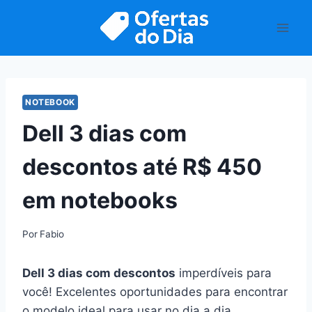
Pular
para
o
Conteúdo
NOTEBOOK
Dell 3 dias com
descontos até R$ 450
em notebooks
Por
Fabio
Dell 3 dias com descontos
imperdíveis para
você! Excelentes oportunidades para encontrar
o modelo ideal para usar no dia a dia.