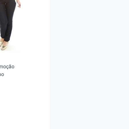
romoção
mo