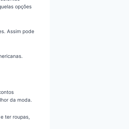
quelas opções
es. Assim pode
mericanas.
contos
elhor da moda.
e ter roupas,