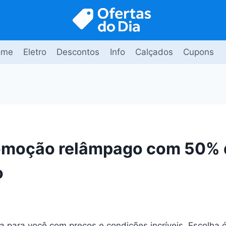
ome
Eletro
Descontos
Info
Calçados
Cupons
romoção relâmpago com 50% 
o
 para você com preços e condições incríveis. Escolha 