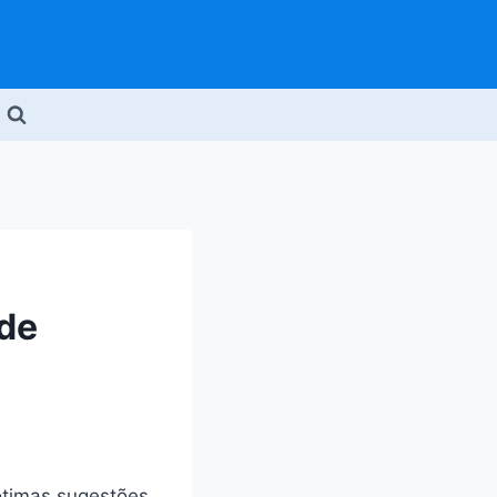
de
ótimas sugestões