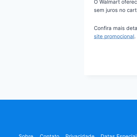
O Walmart oferece
sem juros no cart
Confira mais det
site promocional
.
Sobre
Contato
Privacidade
Datas Especiai