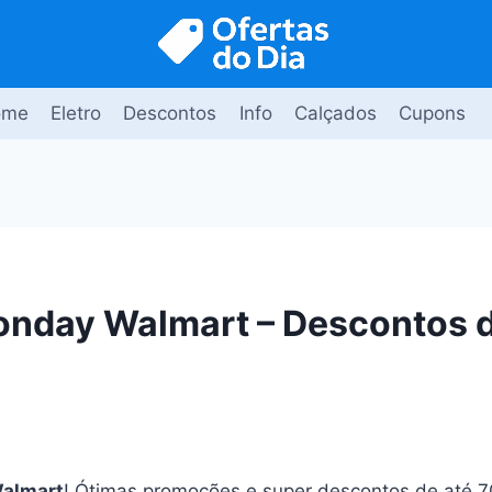
ome
Eletro
Descontos
Info
Calçados
Cupons
nday Walmart – Descontos d
almart
! Ótimas promoções e super descontos de até 