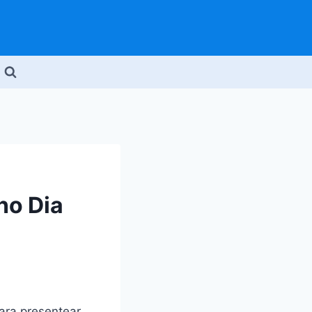
no Dia
para presentear