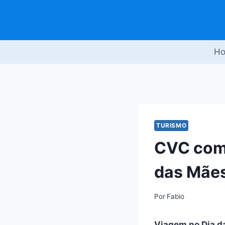
Pular
para
o
Conteúdo
H
TURISMO
CVC com 
das Mãe
Por
Fabio
Viagem no Dia d