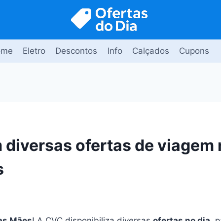
ome
Eletro
Descontos
Info
Calçados
Cupons
diversas ofertas de viagem 
s
as Mães
! A CVC disponibiliza diversas
ofertas no dia
, 