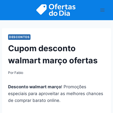
Pular
para
o
Conteúdo
DESCONTOS
Cupom desconto
walmart março ofertas
Por
Fabio
Desconto walmart março
! Promoções
especiais para aproveitar as melhores chances
de comprar barato online.