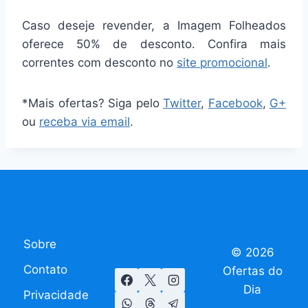
Caso deseje revender, a Imagem Folheados
oferece 50% de desconto. Confira mais
correntes com desconto no
site promocional
.
*Mais ofertas? Siga pelo
Twitter
,
Facebook
,
G+
ou
receba via email
.
Sobre
© 2026
Contato
Ofertas do
Dia
Privacidade