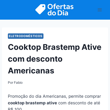
Pular
para
o
Conteúdo
ELETRODOMÉSTICOS
Cooktop Brastemp Ative
com desconto
Americanas
Por
Fabio
Promoção do dia Americanas, permite comprar
cooktop brastemp ative
com desconto de até
R$ 100.