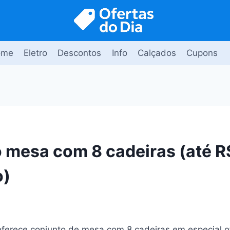
ome
Eletro
Descontos
Info
Calçados
Cupons
 mesa com 8 cadeiras (até R
o)
oferece conjunto de mesa com 8 cadeiras em especial o