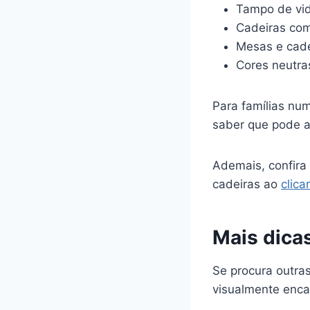
Tampo de vid
Cadeiras co
Mesas e cade
Cores neutras
Para famílias nu
saber que pode ad
Ademais, confir
cadeiras ao
clica
Mais dica
Se procura outra
visualmente enca