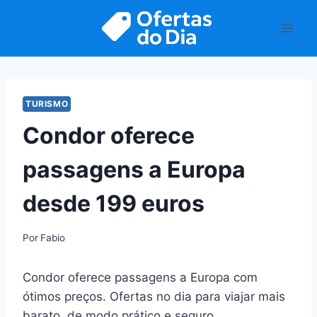
Pular
para
o
Conteúdo
TURISMO
Condor oferece
passagens a Europa
desde 199 euros
Por
Fabio
Condor oferece passagens a Europa com
ótimos preços. Ofertas no dia para viajar mais
barato, de modo prático e seguro.