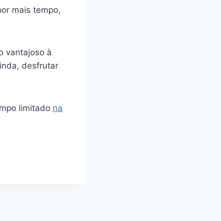
por mais tempo,
o vantajoso à
inda, desfrutar
empo limitado
na