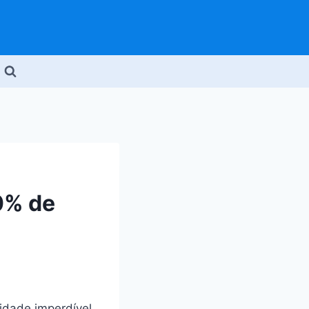
0% de
dade imperdível