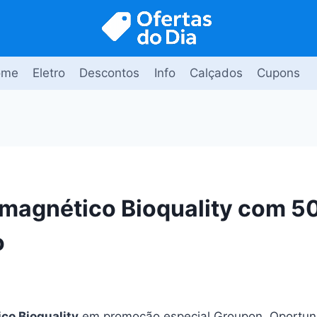
ome
Eletro
Descontos
Info
Calçados
Cupons
magnético Bioquality com 5
o
co Bioquality
em promoção especial Groupon. Oportuni