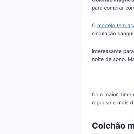
para comprar com
O
modelo tem açã
circulação sanguí
Interessante par
noite de sono. Ma
Com maior dimens
repouso e mais d
Colchão m