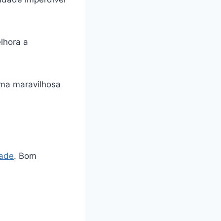
lhora a
uma maravilhosa
dade
. Bom