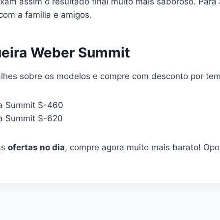
xam assim o resultado final muito mais saboroso. Para 
com a família e amigos.
eira Weber Summit
alhes sobre os modelos e compre com desconto por tem
ra Summit S-460
ra Summit S-620
as
ofertas no dia
, compre agora muito mais barato! Opo