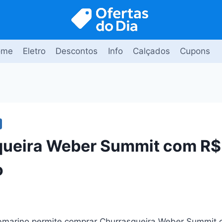
ome
Eletro
Descontos
Info
Calçados
Cupons
ueira Weber Summit com R$ 
o
ubmarino permite comprar Churrasqueira Weber Summit