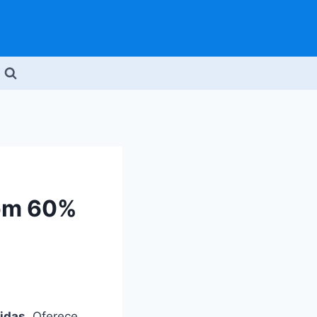
com 60%
idas
. Oferece