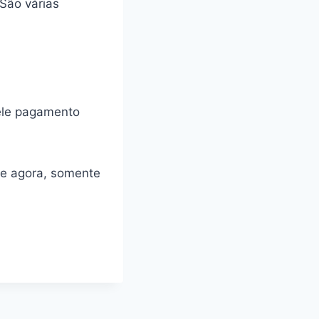
São várias
cele pagamento
re agora, somente