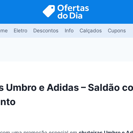
ome
Eletro
Descontos
Info
Calçados
Cupons
s Umbro e Adidas – Saldão 
onto
 com uma promoção especial em
chuteiras Umbro e Ad