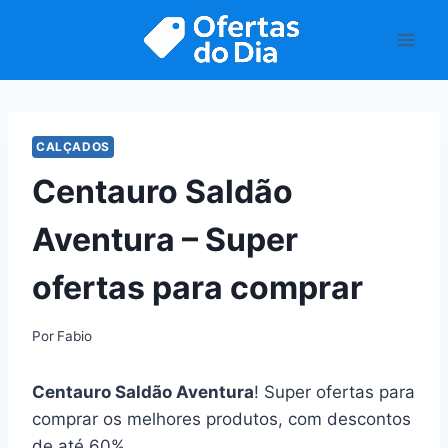
Pular
para
o
Conteúdo
CALÇADOS
Centauro Saldão
Aventura – Super
ofertas para comprar
Por
Fabio
Centauro Saldão Aventura
! Super ofertas para
comprar os melhores produtos, com descontos
de até 60%.