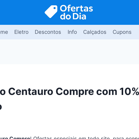
ome
Eletro
Descontos
Info
Calçados
Cupons
o Centauro Compre com 10%
o
uro Compre
! Ofertas especiais em todo site, para eco