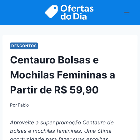
Pular
para
o
Conteúdo
DESCONTOS
Centauro Bolsas e
Mochilas Femininas a
Partir de R$ 59,90
Por
Fabio
Aproveite a super promoção Centauro de
bolsas e mochilas femininas. Uma ótima
oportunidade para fazer suas escolhas