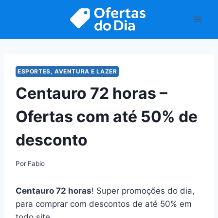
Pular
para
o
Conteúdo
ESPORTES, AVENTURA E LAZER
Centauro 72 horas –
Ofertas com até 50% de
desconto
Por
Fabio
Centauro 72 horas
! Super promoções do dia,
para comprar com descontos de até 50% em
todo site.