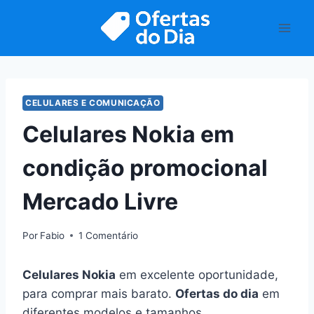
Pular
para
o
Conteúdo
CELULARES E COMUNICAÇÃO
Celulares Nokia em
condição promocional
Mercado Livre
Por
Fabio
1 Comentário
Celulares Nokia
em excelente oportunidade,
para comprar mais barato.
Ofertas do dia
em
diferentes modelos e tamanhos.