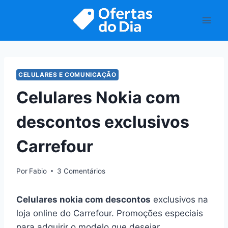
Pular
para
o
Conteúdo
CELULARES E COMUNICAÇÃO
Celulares Nokia com
descontos exclusivos
Carrefour
Por
Fabio
3 Comentários
Celulares nokia com descontos
exclusivos na
loja online do Carrefour. Promoções especiais
para adquirir o modelo que desejar.