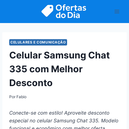
Pular
para
o
Conteúdo
CELULARES E COMUNICAÇÃO
Celular Samsung Chat
335 com Melhor
Desconto
Por
Fabio
Conecte-se com estilo! Aproveite desconto
especial no celular Samsung Chat 335. Modelo
funcional e econômico com melhor oferta.