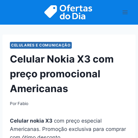
Pular
para
o
Conteúdo
CELULARES E COMUNICAÇÃO
Celular Nokia X3 com
preço promocional
Americanas
Por
Fabio
C
elular nokia X3
com preço especial
Americanas. Promoção exclusiva para comprar
com ótimo desconto.