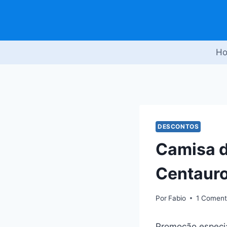
Pular
para
o
Conteúdo
H
DESCONTOS
Camisa d
Centaur
Por
Fabio
1 Coment
Promoção especia