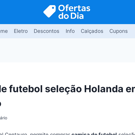
ome
Eletro
Descontos
Info
Calçados
Cupons
e futebol seleção Holanda e
o
ário
l Centauro, permite comprar
camisa de futebol
seleçã