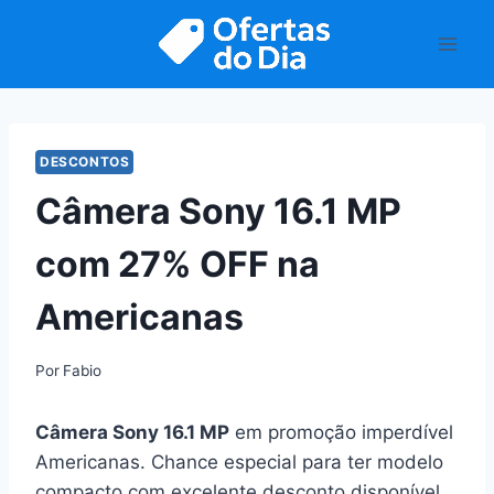
Pular
para
o
Conteúdo
DESCONTOS
Câmera Sony 16.1 MP
com 27% OFF na
Americanas
Por
Fabio
Câmera Sony 16.1 MP
em promoção imperdível
Americanas. Chance especial para ter modelo
compacto com excelente desconto disponível.