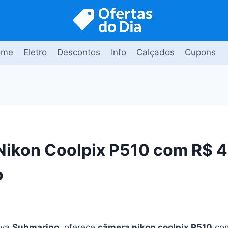
ome
Eletro
Descontos
Info
Calçados
Cupons
ikon Coolpix P510 com R$ 
o
iva
Submarino
, oferece
câmera nikon coolpix P510
com