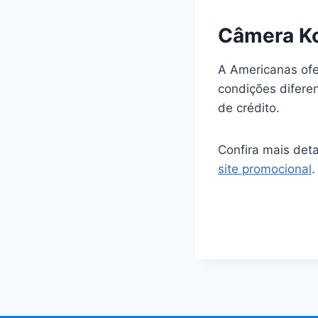
Câmera Ko
A Americanas ofer
condições diferen
de crédito.
Confira mais det
site promocional
.