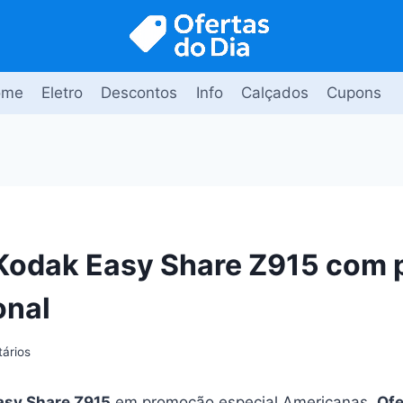
ome
Eletro
Descontos
Info
Calçados
Cupons
odak Easy Share Z915 com 
onal
ários
asy Share Z915
em promoção especial Americanas.
Ofe