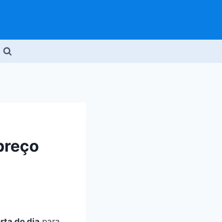
preço
rta do dia
para