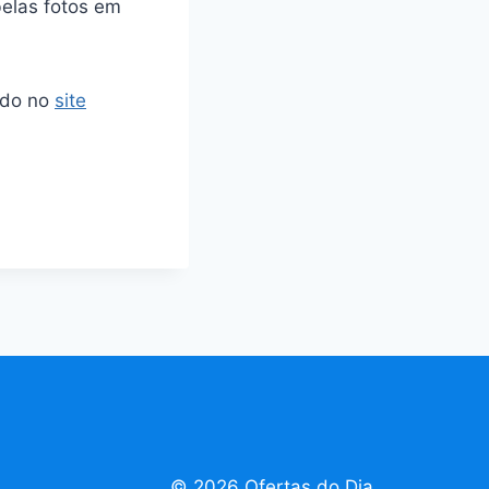
belas fotos em
tado no
site
© 2026 Ofertas do Dia