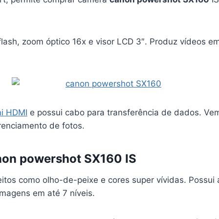
lash, zoom óptico 16x e visor LCD 3″. Produz vídeos 
ni HDMI
e possui cabo para transferência de dados. Ve
renciamento de fotos.
on powershot SX160 IS
itos como olho-de-peixe e cores super vívidas. Possui 
imagens em até 7 níveis.