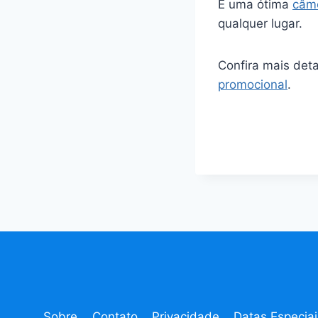
É uma ótima
câm
qualquer lugar.
Confira mais det
promocional
.
Sobre
Contato
Privacidade
Datas Especiai