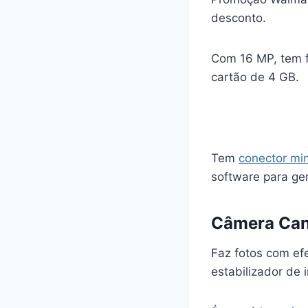
desconto.
Com 16 MP, tem f
cartão de 4 GB.
Tem
conector mi
software para ge
Câmera Can
Faz fotos com efe
estabilizador de 