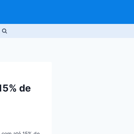
15% de
 com até 15% de