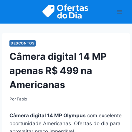
Pular
para
o
Conteúdo
DESCONTOS
Câmera digital 14 MP
apenas R$ 499 na
Americanas
Por
Fabio
Câmera digital 14 MP Olympus
com excelente
oportunidade Americanas. Ofertas do dia para
aproveitar preço imperdível.