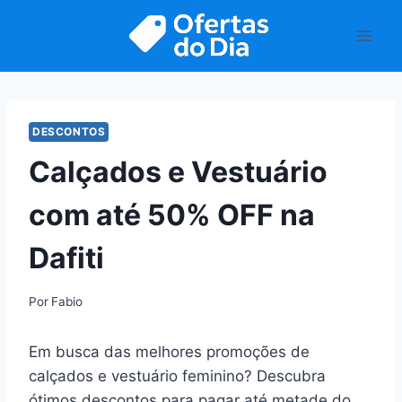
Pular
para
o
Conteúdo
DESCONTOS
Calçados e Vestuário
com até 50% OFF na
Dafiti
Por
Fabio
Em busca das melhores promoções de
calçados e vestuário feminino? Descubra
ótimos descontos para pagar até metade do