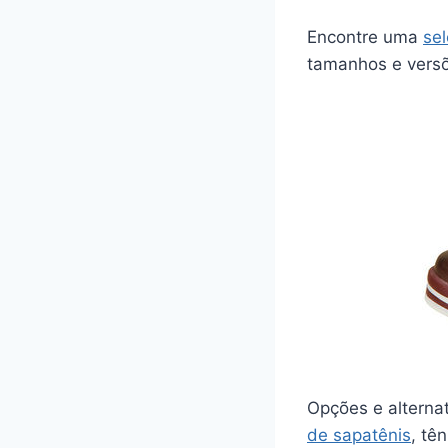
Encontre uma
se
tamanhos e vers
Opções e alternat
de sapatênis
, tê