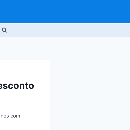
esconto
linos com