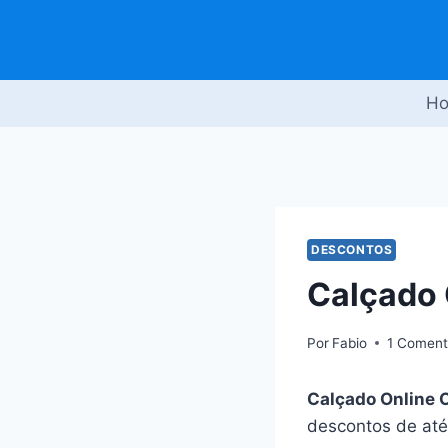
Pular
para
o
Conteúdo
H
DESCONTOS
Calçado
Por
Fabio
1 Coment
Calçado Online
descontos de até