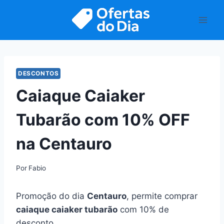
Pular
para
o
Conteúdo
DESCONTOS
Caiaque Caiaker
Tubarão com 10% OFF
na Centauro
Por
Fabio
Promoção do dia
Centauro
, permite comprar
caiaque caiaker tubarão
com 10% de
desconto.