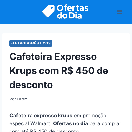
Pular
para
o
Conteúdo
ELETRODOMÉSTICOS
Cafeteira Expresso
Krups com R$ 450 de
desconto
Por
Fabio
Cafeteira expresso krups
em promoção
especial Walmart.
Ofertas no dia
para comprar
com até R$ 450 de desconto.